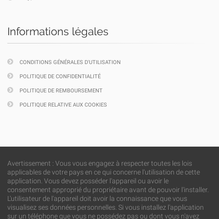
Informations légales
CONDITIONS GÉNÉRALES D'UTILISATION
POLITIQUE DE CONFIDENTIALITÉ
POLITIQUE DE REMBOURSEMENT
POLITIQUE RELATIVE AUX COOKIES
Avertissement : Vous vous engagez à respecter toutes les lois
applicables de votre pays en ce qui concerne l'utilisation de cette
application. Vous devez posséder l'appareil ou avoir le
consentement approprié du propriétaire avant de pouvoir l'installer.
L'utilisateur de l'appareil doit avoir la connaissance que vous
visualisez ses données personnelles. Si vous installez l'application
sur un téléphone que vous ne possédez pas ou dont vous n'avez