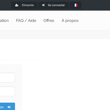
S'inscrire
Se connecter
lation
FAQ / Aide
Offres
À propos
ion