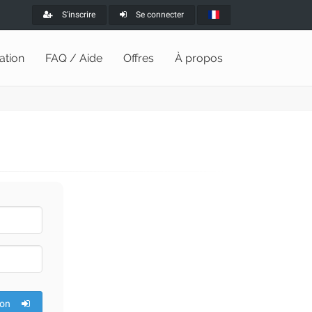
S'inscrire
Se connecter
lation
FAQ / Aide
Offres
À propos
ion