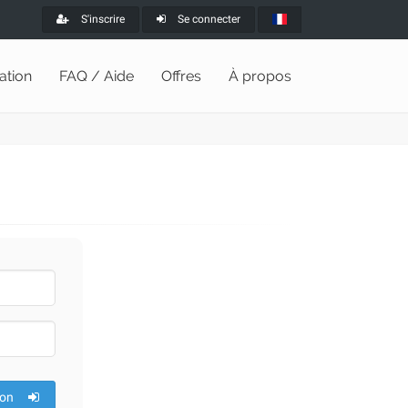
S'inscrire
Se connecter
lation
FAQ / Aide
Offres
À propos
ion