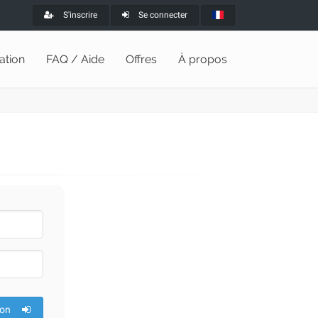
S'inscrire
Se connecter
lation
FAQ / Aide
Offres
À propos
ion