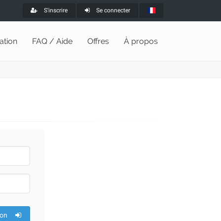
S'inscrire
Se connecter
lation
FAQ / Aide
Offres
À propos
ion