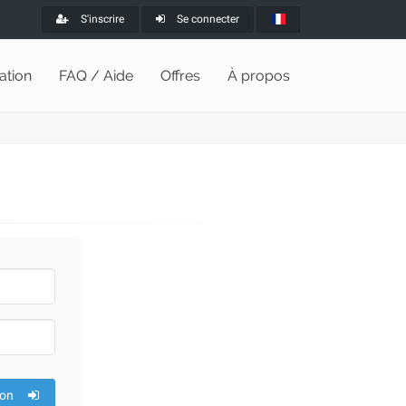
S'inscrire
Se connecter
lation
FAQ / Aide
Offres
À propos
ion