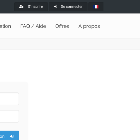
S'inscrire
Se connecter
lation
FAQ / Aide
Offres
À propos
ion