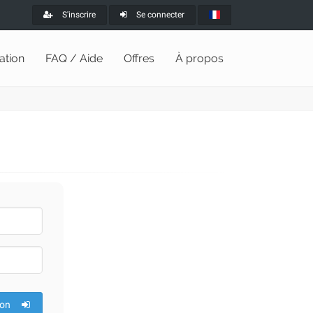
S'inscrire
Se connecter
lation
FAQ / Aide
Offres
À propos
ion