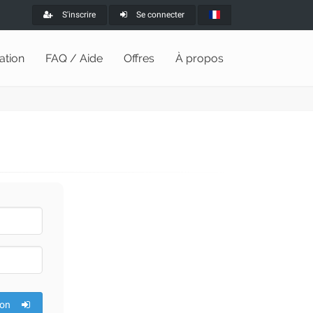
S'inscrire
Se connecter
lation
FAQ / Aide
Offres
À propos
ion