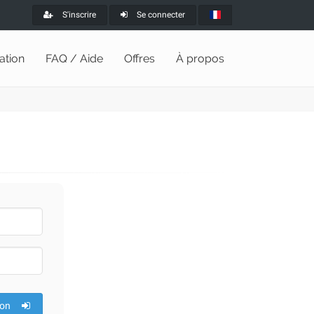
S'inscrire
Se connecter
lation
FAQ / Aide
Offres
À propos
ion