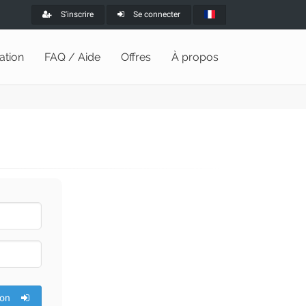
S'inscrire
Se connecter
lation
FAQ / Aide
Offres
À propos
ion