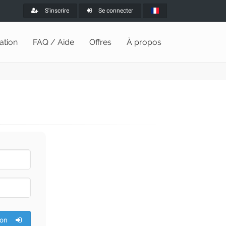
S'inscrire
Se connecter
lation
FAQ / Aide
Offres
À propos
ion