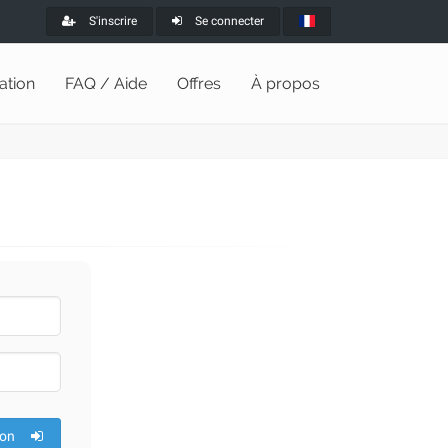
S'inscrire
Se connecter
lation
FAQ / Aide
Offres
À propos
ion